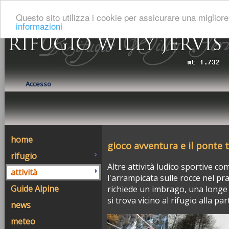
Italiano
:
François
:
English
Questo sito utilizza i cookie per assicurare una miglio
informazioni
Accesso
home
gioco avventura e il ponte 
rifugio
Altre attività ludico sportive com
attività
l'arrampicata sulle rocce nel pra
Guide Alpine
richiede un imbrago, una longe
si trova vicino al rifugio alla pa
news
meteo