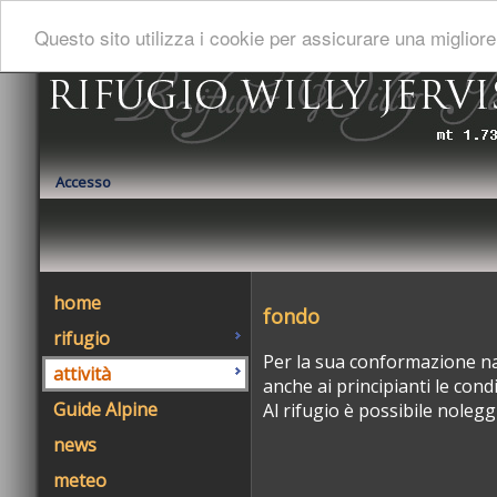
Italiano
:
François
:
English
Questo sito utilizza i cookie per assicurare una miglio
Accesso
home
fondo
rifugio
Per la sua conformazione nat
attività
anche ai principianti le condi
Guide Alpine
Al rifugio è possibile nolegg
news
meteo